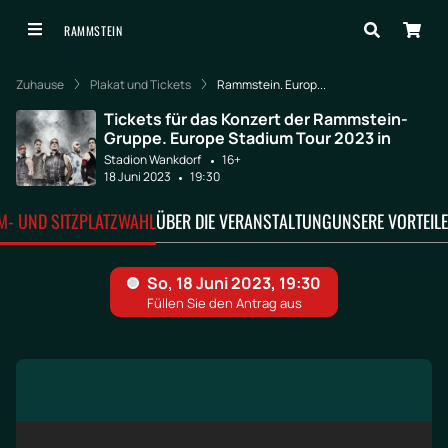
RAMMSTEIN
Zuhause
Plakat und Tickets
Rammstein. Europ...
Tickets für das Konzert der Rammstein-
Gruppe. Europe Stadium Tour 2023 in
Stadion Wankdorf
16+
18 Juni 2023
19:30
M- UND SITZPLATZWAHL
ÜBER DIE VERANSTALTUNG
UNSERE VORTEILE