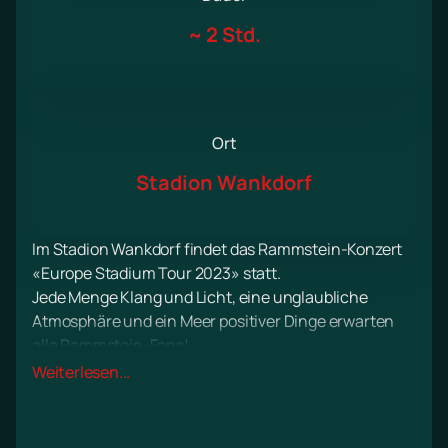
~
2 Std.
Ort
Stadion Wankdorf
Im Stadion Wankdorf findet das Rammstein-Konzert
«Europe Stadium Tour 2023» statt.
Jede Menge Klang und Licht, eine unglaubliche
Atmosphäre und ein Meer positiver Dinge erwarten
alle Rammstein-Fans!
Wie immer wird Rammstein Fans seiner Kreativität
Weiterlesen...
mit ausgezeichneten Kompositionen in ihrem
Lieblingsstil sowie mit exzellentem Klang begeistern.
Machen Sie sich bereit, mitzusingen und sich im