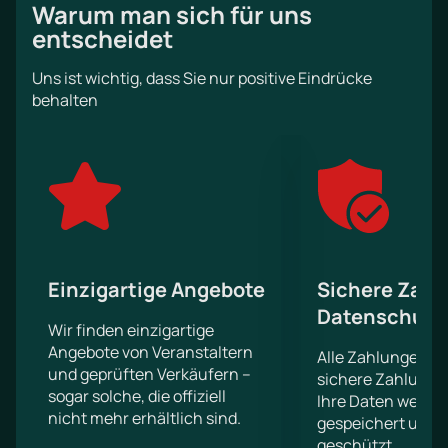
Warum man sich für uns
Rhythmus dynamischer Musik zu bewegen!
entscheidet
Die großen Bildschirme hinter der Bühne helfen
Ihnen, alles, was auf der Bühne passiert, im Detail zu
Uns ist wichtig, dass Sie nur positive Eindrücke
betrachten.
behalten
Einzigartige Angebote
Sichere Zahl
Datenschutz
Wir finden einzigartige
Angebote von Veranstaltern
Alle Zahlungen er
und geprüften Verkäufern –
sichere Zahlungs
sogar solche, die offiziell
Ihre Daten werde
nicht mehr erhältlich sind.
gespeichert und 
geschützt.