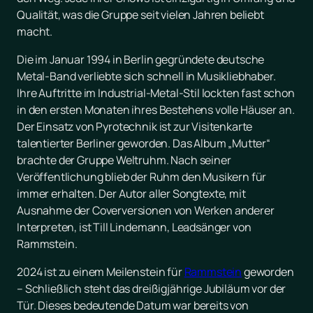
Qualität, was die Gruppe seit vielen Jahren beliebt
macht.
Die im Januar 1994 in Berlin gegründete deutsche
Metal-Band verliebte sich schnell in Musikliebhaber.
Ihre Auftritte im Industrial-Metal-Stil lockten fast schon
in den ersten Monaten ihres Bestehens volle Häuser an.
Der Einsatz von Pyrotechnik ist zur Visitenkarte
talentierter Berliner geworden. Das Album „Mutter“
brachte der Gruppe Weltruhm. Nach seiner
Veröffentlichung blieb der Ruhm den Musikern für
immer erhalten. Der Autor aller Songtexte, mit
Ausnahme der Coverversionen von Werken anderer
Interpreten, ist Till Lindemann, Leadsänger von
Rammstein.
2024 ist zu einem Meilenstein für
Rammstein
geworden
– Schließlich steht das dreißigjährige Jubiläum vor der
Tür. Dieses bedeutende Datum war bereits von