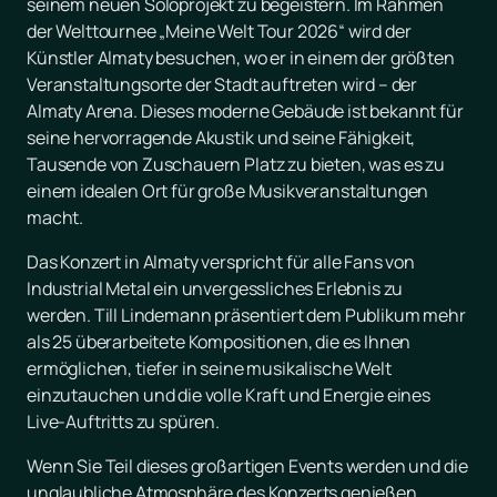
seinem neuen Soloprojekt zu begeistern. Im Rahmen
der Welttournee „Meine Welt Tour 2026“ wird der
Künstler Almaty besuchen, wo er in einem der größten
Veranstaltungsorte der Stadt auftreten wird – der
Almaty Arena. Dieses moderne Gebäude ist bekannt für
seine hervorragende Akustik und seine Fähigkeit,
Tausende von Zuschauern Platz zu bieten, was es zu
einem idealen Ort für große Musikveranstaltungen
macht.
Das Konzert in Almaty verspricht für alle Fans von
Industrial Metal ein unvergessliches Erlebnis zu
werden. Till Lindemann präsentiert dem Publikum mehr
als 25 überarbeitete Kompositionen, die es Ihnen
ermöglichen, tiefer in seine musikalische Welt
einzutauchen und die volle Kraft und Energie eines
Live-Auftritts zu spüren.
Wenn Sie Teil dieses großartigen Events werden und die
unglaubliche Atmosphäre des Konzerts genießen