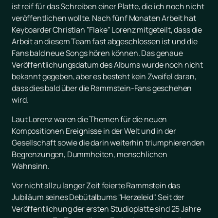
ist reif für das Schreiben einer Platte, die ich noch nicht
veröffentlichen wollte. Nach fünf Monaten Arbeit hat
Keyboarder Christian "Flake" Lorenz mitgeteilt, dass die
Arbeit an diesem Team fast abgeschlossen ist und die
Fans bald neue Songs hören können. Das genaue
Veröffentlichungsdatum des Albums wurde noch nicht
bekannt gegeben, aber es besteht kein Zweifel daran,
dass dies bald über die Rammstein-Fans geschehen
wird.
Laut Lorenz waren die Themen für die neuen
Kompositionen Ereignisse in der Welt und in der
Gesellschaft sowie die darin weiterhin triumphierenden
Begrenzungen, Dummheiten, menschlichen
Wahnsinn.
Vor nicht allzu langer Zeit feierte Rammstein das
Jubiläum seines Debütalbums "Herzeleid". Seit der
Veröffentlichung der ersten Studioplatte sind 25 Jahre