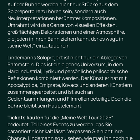
Auf der Bühne werden nicht nur Stücke aus dem
Solorepertoire zu hören sein, sondern auch
Neuinterpretationen berühmter Kompositionen.
Umrahmt wird das Ganze von visuellen Effekten,
großflächigen Dekorationen und einer Atmosphäre,
die jeden in ihren Bann ziehen kann, der es wagt, in
„seine Welt“ einzutauchen.
Lindemanns Soloprojekt ist nicht nur ein Ableger von
Rammstein. Dies ist ein eigenes Universum, in dem
Hard Industrial, Lyrik und persönliche philosophische
Reflexionen kombiniert werden. Der Künstler hat mit
Apocalyptica, Emigrate, Kovacs und anderen Künstlern
zusammengearbeitet und ist auch an
Gedichtsammlungen und Filmrollen beteiligt. Doch die
Bühne bleibt sein Hauptelement.
Tickets kaufen
für die „Meine Welt Tour 2025“
bedeutet, Teil eines Events zu werden, das Sie
garantiert nicht kalt lässt. Verpassen Sie nicht Ihre
Chance, Lindemann so zu sehen, wie man ihn noch nie