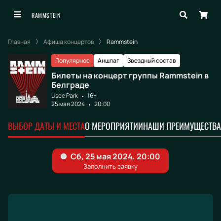
RAMMSTEIN
Главная
Афиша концертов
Rammstein
Популярное
Аншлаг
Звездный состав
Билеты на концерт группы Rammstein в
Белграде
Usce Park
16+
25 мая 2024
20:00
ВЫБОР ДАТЫ И МЕСТА
О МЕРОПРИЯТИИ
НАШИ ПРЕИМУЩЕСТВА