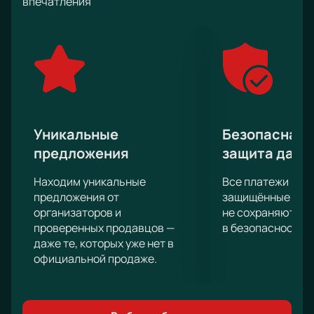
впечатления
альтернативную реальность.
На концерте в Праге Rammstein исполнит свои
самые популярные и любимые хиты, а также
представит новые песни со своего последнего
альбома. Здесь ты сможешь окунуться в
уникальную атмосферу и почувствовать живое
исполнение каждой ноты.
Не упусти возможность попасть на этот
Уникальные
Безопасная 
незабываемый концерт! Билеты уже доступны для
предложения
защита данн
приобретения на нашем сайте. Закажи их сейчас,
чтобы быть уверенным в своем месте на этом шоу,
Находим уникальные
Все платежи про
которое точно оставит незабываемые
предложения от
защищённые шлю
впечатления. Будь частью этого мирового тура и
организаторов и
не сохраняются 
проверенных продавцов —
в безопасности.
почувствуй настоящую силу и энергию Рамштайн.
даже те, которых уже нет в
официальной продаже.