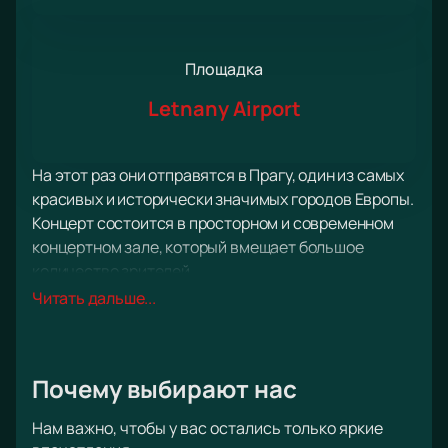
Площадка
Letnany Airport
На этот раз они отправятся в Прагу, один из самых
красивых и исторически значимых городов Европы.
Концерт состоится в просторном и современном
концертном зале, который вмещает большое
количество зрителей.
Это будет незабываемое событие для всех
Читать дальше...
поклонников Rammstein и любителей тяжелой
музыки вообще. Группа известна своим ярким и
энергичным выступлениям, которые завораживают
Почему выбирают нас
и не оставляют равнодушными ни одного зрителя.
Они создают по-настоящему атмосферную и
Нам важно, чтобы у вас остались только яркие
потрясающую музыку, которая переносит тебя в