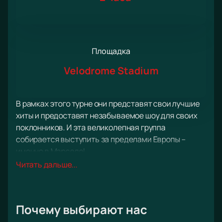
Площадка
Velodrome Stadium
В рамках этого турне они представят свои лучшие
хиты и предоставят незабываемое шоу для своих
поклонников. И эта великолепная группа
собирается выступить за пределами Европы –
именно в Марселе!
8 июня вся мощь и энергия Rammstein развернутся
Читать дальше...
на арене Stade Velodrome. Это невероятное место
проведение мероприятия, вмещающее тысячи
зрителей и являющееся старейшей футбольной
Почему выбирают нас
площадкой во Франции. Теперь она станет еще и