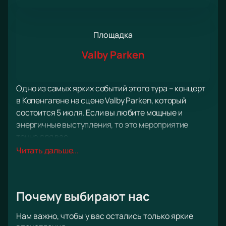
Площадка
Valby Parken
Одно из самых ярких событий этого тура – концерт
в Копенгагене на сцене Valby Parken, который
состоится 5 июля. Если вы любите мощные и
энергичные выступления, то это мероприятие
точно для вас.
Копенгаген – идеальное место для проведения
Читать дальше...
концерта группы Rammstein. Это живописный
город, полный исторических
достопримечательностей и уникальной
Почему выбирают нас
архитектуры. Он воплощает дух свободы и
смелости, что замечательно сочетается с
Нам важно, чтобы у вас остались только яркие
потрясающей энергетикой музыки Rammstein. Вы