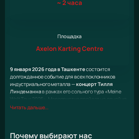
~
2 часа
Площадка
Axelon Karting Centre
9 января 2026 года в Ташкенте
состоится
долгожданное событие для всех поклонников
индустриального металла —
концерт Тилля
Линдеманна
в рамках его сольного тура «Meine
Welt Tour 2025». Мероприятие пройдет на одной из
самых современных и популярных площадок
Читать дальше...
города — Axelon Karting Centre. Это место известно
своей отличной акустикой и удобным
расположением, что делает его идеальным для
Почему выбирают нас
проведения концертов такого масштаба.