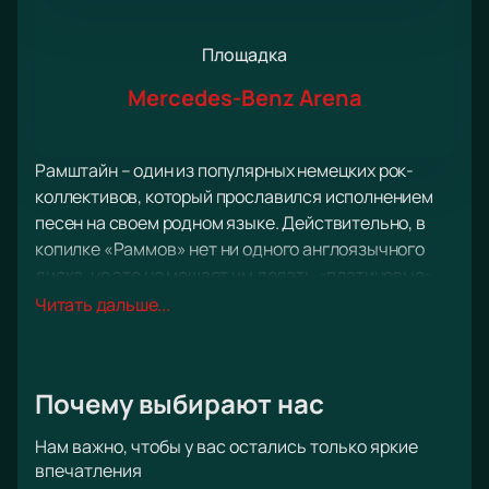
Площадка
Mercedes-Benz Arena
Рамштайн – один из популярных немецких рок-
коллективов, который прославился исполнением
песен на своем родном языке. Действительно, в
копилке «Раммов» нет ни одного англоязычного
диска, но это не мешает им делать «платиновые»
альбомы, которые разлетаются по всему миру.
Читать дальше...
Живой звук, спецэффекты и фейерверки –
неотъемлемая часть выступлений немецких
рокеров. Заказывайте билеты и проведите этот
Почему выбирают нас
вечер под ритмы настоящего хард-рока.
Нам важно, чтобы у вас остались только яркие
впечатления