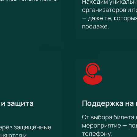
Находим уникальн
организаторов и 
— даже те, которы
продаже.
 и защита
Поддержка на 
От выбора билета 
мероприятие — под
через защищённые
телефону.
аняются и