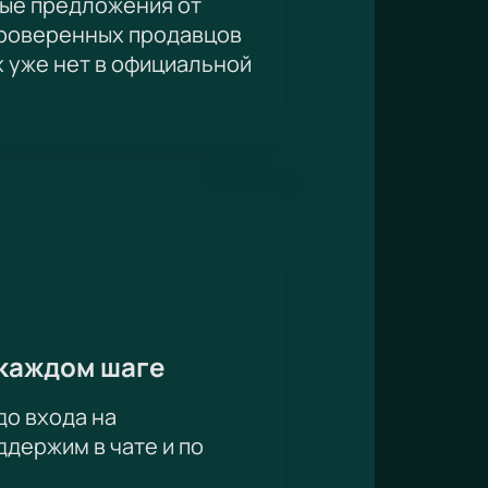
ые предложения от
проверенных продавцов
х уже нет в официальной
каждом шаге
до входа на
держим в чате и по