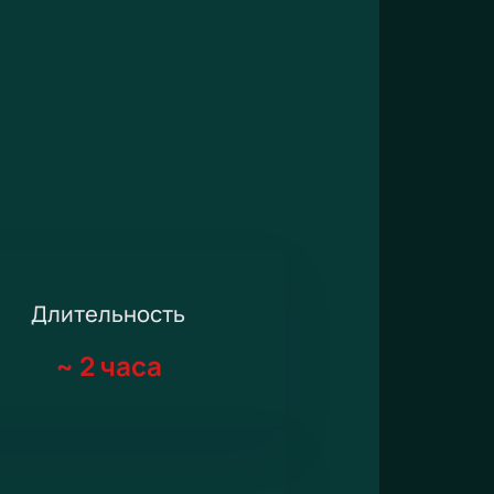
Длительность
~
2 часа