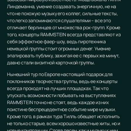
Линдеманна, умение создавать энергичную, не на
что не похожую музыку его коллег, сильные тексты,
что легко запоминаются слушателями – все это
отличает берлинцев от множества рок-групп. Кроме
того, концерты RAMMSTEIN всегда представляют из
себя эффектное фаер-шоу, ведь пиротехника
немецкой группы стоит огромных денег. Умение
эпатировать публику, зажигая ее с первых же минут,
давно стали визитной карточкой группы.
Нынешний тур по Европе настоящий подарок для
поклонников творчества группы, ведь ее концерты
всегда проходят на лучших площадках. Так что
упускать возможности побывать на выступлениях
RAMMSTEIN точно не стоят, ведь каждое из них
поистине беспрецедентное событие мире музыки.
Кроме того, в рамках тура Тилль обещает исполнить
не только старые, всем хорошо известные хиты, но и
новые композиции. Слова песен, как и музыку к ним,