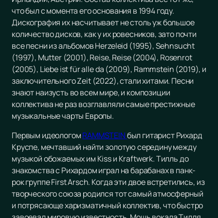
что был с момента его основания в 1994 году.
Дискография их насчитывает не столь уж большое
количество дисков, как у их ровесников, зато почти
все песни из альбомов Herzeleid (1995), Sehnsucht
(1997), Mutter (2001), Reise, Reise (2004), Rosenrot
(2005), Liebe ist für alle da (2009), Rammstein (2019), и
заключительного Zeit (2022), стали хитами. Песни
знают наизусть во всем мире, и композиции
коллектива не раз возглавляли самые престижные
музыкальные чарты Европы.
Первым идеологом
RAMMSTEIN
был гитарист Рихард
Круспе, мечтавший найти золотую середину между
музыкой обожаемых им Kiss и Kraftwerk. Тилль до
знакомства с Рихардом играл на барабанах в панк-
рок группе First Arsch. Когда эти двое встретились, из
творческого союза родился тот самый атмосферный
и потрясающе харизматичный коллектив, что быстро
завоевал мировую известность. Мощь вокала Тилля