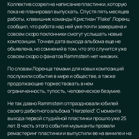
Коллектив созрел на написание пластинки, которую
пока не планировал выпускать. Спустя пять месяцев
работы, клавишник команды Кристиан "Flake" Лоренц
сообщил, что работа над ней уже почти завершена и
совсем скоро поклонники смогут услышать новые
композиции. Точная дата выхода альбома еще не
объявлена, но сомнений в том, что это случится уже
совсем скоро о фанатов Rammstein нет никаких.
По словам Лоренца темами для новых композиций
послужили события в мире и обществе, а также
продолжающие торжествовать в нем
ограниченность, тупость, человеческое безумие.
Не так давно Rammstein отпраздновали юбилей
своего дебютного альбома "Herzeleid". С момента
выхода первой студийной пластинки прошло уже 25
лет. В честь этого события музыканты провели
ремастеринг пластинки и выпустили ее на виниле и на