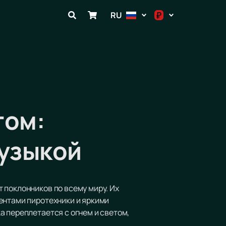
₽
RU
$
€
₽
том:
музыкой
 поклонников по всему миру. Их
ентами пиротехники и яркими
а переплетается с огнем и светом,