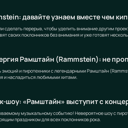
tein: давайте узнаем вместе чем кип
и сделать перерыв, чтобы уделить внимание другим проек
авят своих поклонников без внимания и уже готовят нескол
ергия Рамштайн (Rammstein): не про
ь эмоций и пиротехники с легендарными Рамштайн (Rammste
ия и насладиться любимыми хитами.
к-шоу: «Рамштайн» выступит с конце
ываемому музыкальному событию! Невероятное шоу с пиро
оящим праздником для всех поклонников рока.