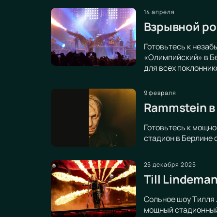
14 апреля
Взрывной ро
Готовьтесь к неза
«Олимпийский» в Бе
для всех поклонник
9 февраля
Rammstein в
Готовьтесь к мощно
стадион в Берлине 
25 декабря 2025
Till Lindema
Сольное шоу Тилля 
мощный стадионный