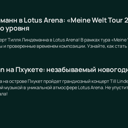
анн в Lotus Arena: «Meine Welt Tour
о уровня
ерт Тилля Линдеманна в Lotus Arena! В рамках тура «Mein
ы и проверенные временем композиции. Узнайте, как стать
nn на Пхукете: незабываемый новогод
а на острове Пхукет пройдет грандиозный концерт Till Lin
 музыкой в уникальной атмосфере Lotus Arena. Не упусти
ала!