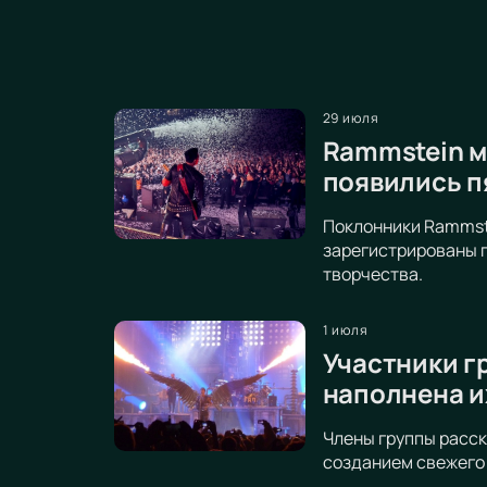
29 июля
Rammstein м
появились п
Поклонники Rammste
зарегистрированы п
творчества.
1 июля
Участники г
наполнена и
Члены группы расск
созданием свежего 