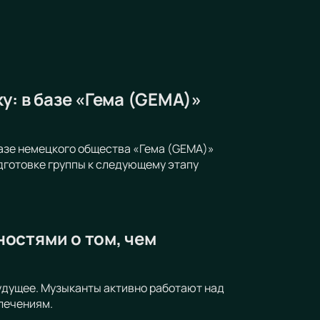
у: в базе «Гема (GEMA)»
азе немецкого общества «Гема (GEMA)»
дготовке группы к следующему этапу
остями о том, чем
будущее. Музыканты активно работают над
лечениям.