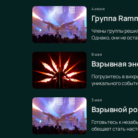
4 июня
Группа Ramms
Члены группы решил
Однако, они не ост
8 мая
Взрывная эн
Погрузитесь в вихр
уникального событ
3 мая
Взрывной ро
Готовьтесь к незаб
обещает стать наст