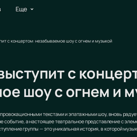
в
Еще
пит с концертом: незабываемое шоу с огнем и музыкой
выступит с концер
ое шоу с огнем и 
 провокационными текстами и эпатажными шоу, вновь радует
ое событие, а настоящее театральное представление с элем
упление группы — это уникальная история, в которой музык