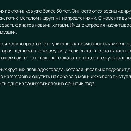
х поклонников уже более 30 лет. Они остаются верны жанру
м, готик-металом и другими направлениями. С момента выхо
адовать фанатов новыми хитами. Их дискография насчитыва
 музыки.
й всех возрастов. Это уникальная возможность увидеть л
орая подпевает каждому хиту. Если вы хотите стать частью
нашем сайте — это ваш шанс оказаться в центре музыкально
мых крупных площадок города, которая идеально подходит д
р Rammstein и ощутить на себе всю мощь их живого выступл
ить одно из самых ожидаемых событий года.