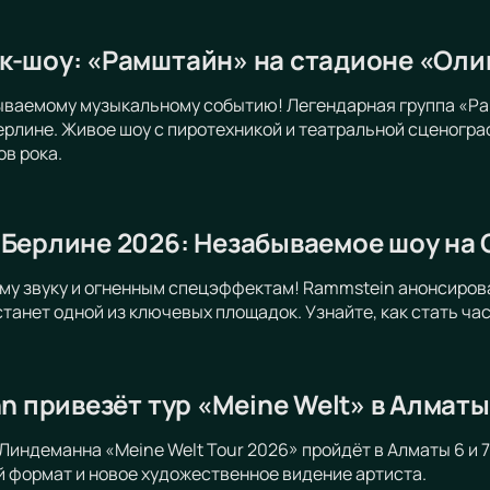
к-шоу: «Рамштайн» на стадионе «Оли
бываемому музыкальному событию! Легендарная группа «Ра
рлине. Живое шоу с пиротехникой и театральной сценогр
ов рока.
 Берлине 2026: Незабываемое шоу на
му звуку и огненным спецэффектам! Rammstein анонсирова
станет одной из ключевых площадок. Узнайте, как стать ча
nn привезёт тур «Meine Welt» в Алматы
Линдеманна «Meine Welt Tour 2026» пройдёт в Алматы 6 и 7
 формат и новое художественное видение артиста.