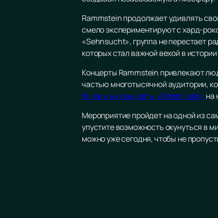
Rammstein продолжает удивлять свои
смело экспериментируют с хард-роко
«Sehnsucht», группа не перестает р
которых стал важной вехой в истории
Концерты Rammstein привлекают люде
частью многотысячной аудитории, кот
билеты на концерты «Rammstein»
на 
Мероприятие пройдет на одной из са
упустите возможность окунуться в ми
можно уже сегодня, чтобы не пропуст