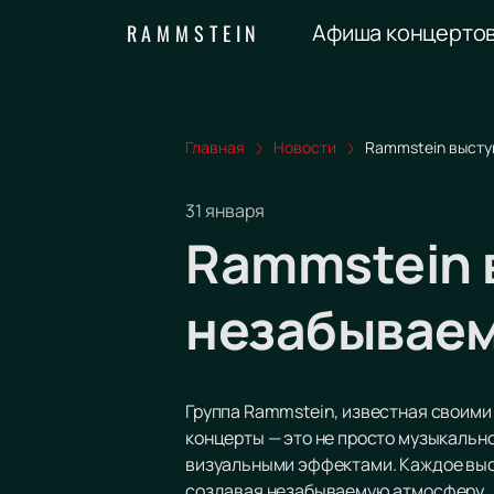
Афиша концерто
RAMMSTEIN
Главная
Новости
Rammstein высту
31 января
Rammstein 
незабываем
Группа Rammstein, известная своими
концерты — это не просто музыкальн
визуальными эффектами. Каждое выст
создавая незабываемую атмосферу.