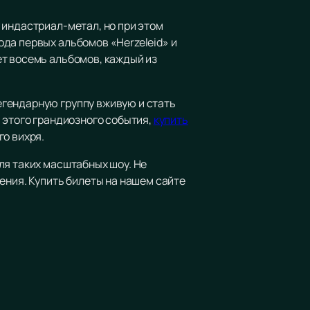
 индастриал-метал, но при этом
да первых альбомов «Herzeleid» и
ет восемь альбомов, каждый из
егендарную группу вживую и стать
 этого грандиозного события,
купить
го вихря.
ля таких масштабных шоу. Не
ения. Купить билеты на нашем сайте