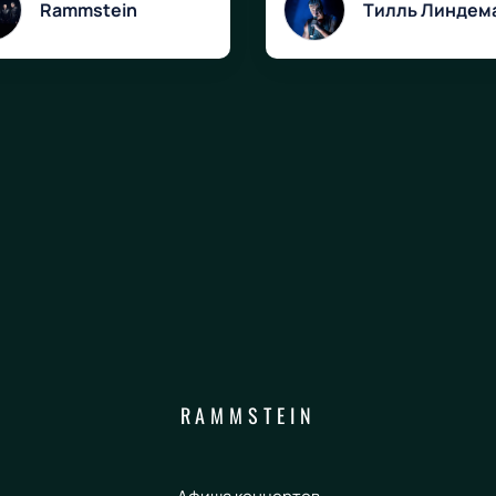
Rammstein
Тилль Линдем
RAMMSTEIN