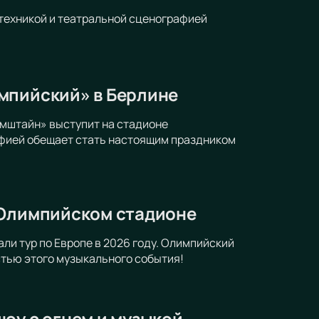
техникой и театральной сценографией
мпийский» в Берлине
мштайн» выступит на стадионе
афией обещает стать настоящим праздником
 Олимпийском стадионе
ли тур по Европе в 2026 году. Олимпийский
стью этого музыкального события!
оу с огнем и музыкой