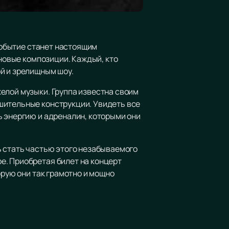
 событие станет настоящим
 новые композиции. Каждый, кто
й и зрелищным шоу.
елой музыки. Группа известна своим
шительные конструкции. Увидеть все
ь энергию и адреналин, которыми они
ь стать частью этого незабываемого
е. Приобретая билет на концерт
орую они так грамотно и мощно