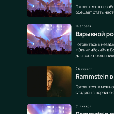
Готовьтесь к незаб
обещает стать наст
14 апреля
Взрывной ро
Готовьтесь к неза
«Олимпийский» в Бе
для всех поклонник
9 февраля
Rammstein в
Готовьтесь к мощно
стадион в Берлине 
31 января
Rammstein в