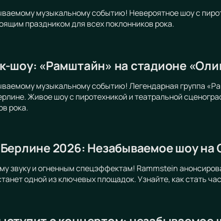
ываемому музыкальному событию! Невероятное шоу с пиро
оящим праздником для всех поклонников рока.
к-шоу: «Рамштайн» на стадионе «Оли
бываемому музыкальному событию! Легендарная группа «Ра
рлине. Живое шоу с пиротехникой и театральной сценогр
ов рока.
 Берлине 2026: Незабываемое шоу на
му звуку и огненным спецэффектам! Rammstein анонсирова
станет одной из ключевых площадок. Узнайте, как стать ча
ыступит с концертом: незабываемое ш