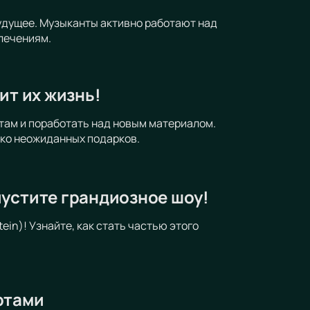
будущее. Музыканты активно работают над
лечениям.
ит их жизнь!
там и поработать над новым материалом.
ько неожиданных подарков.
пустите грандиозное шоу!
in)! Узнайте, как стать частью этого
ртами