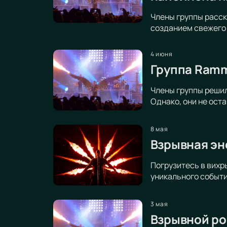
Члены группы расск
созданием свежего 
4 июня
Группа Ramms
Члены группы решил
Однако, они не ост
8 мая
Взрывная эн
Погрузитесь в вихр
уникального событ
3 мая
Взрывной ро