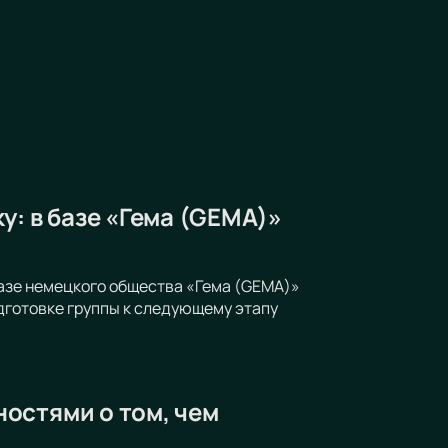
у: в базе «Гема (GEMA)»
азе немецкого общества «Гема (GEMA)»
дготовке группы к следующему этапу
остями о том, чем