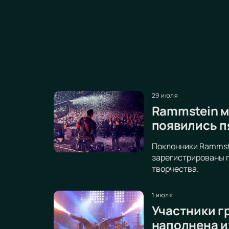
29 июля
Rammstein м
появились п
Поклонники Rammste
зарегистрированы п
творчества.
1 июля
Участники г
наполнена и