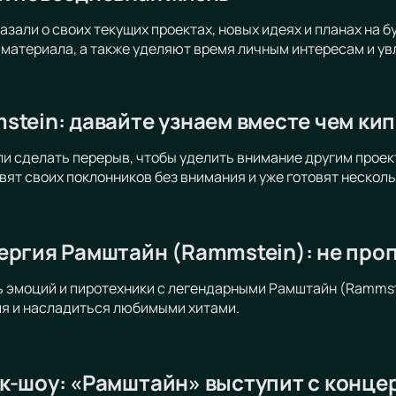
азали о своих текущих проектах, новых идеях и планах на 
материала, а также уделяют время личным интересам и ув
tein: давайте узнаем вместе чем кип
и сделать перерыв, чтобы уделить внимание другим проек
авят своих поклонников без внимания и уже готовят нескол
ергия Рамштайн (Rammstein): не про
ь эмоций и пиротехники с легендарными Рамштайн (Rammste
ия и насладиться любимыми хитами.
к-шоу: «Рамштайн» выступит с конце