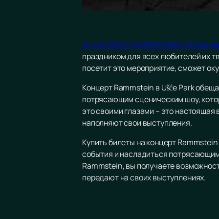
24 мая 2024 года Rammstein вновь ве
праздником для всех любителей их тв
посетит это мероприятие, сможет ок
Концерт Rammstein в Ušće Park обещ
потрясающим сценическим шоу, котор
это своими глазами – это настоящая
наполняют свои выступления.
Купить билеты на концерт Rammstein
события и насладиться потрясающим 
Rammstein, вы получаете возможность
передают на своих выступлениях.