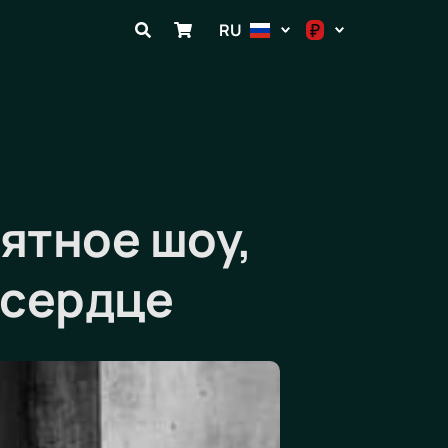
₽
RU
$
€
₽
ятное шоу,
 сердце