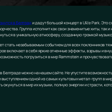
рнутся в Белград
и дадут большой концерт в Ušće Park. Это
орчества. Группа исполнит как свои знаменитые хиты, так и
унуться в уникальную атмосферу, созданную громкой музыко
ает стать незабываемым событием для всех поклонников тяж
ое включает в себя яркие огненные эффекты, взрывы и вну
 возможность погрузиться в мир Rammstein и прочувствоват
 в Белграде можно на нашем сайте. Не упустите возможност
выступлением одной из самых культовых метал-групп в мир
 окунуться в мир их музыки, полную энергии и страсти, кот