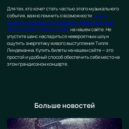
Для тех, кто хочет стать частью этого музыкального
события, важно помнить о возможности
купить
билеты на концерт Till Lindemann «Meine Welt Tour
2025» в Axelon Karting Centre
на нашем сайте. Не
упустите шанс насладиться невероятным шоу и
ощутить энергетику живого выступления Тилля
Линдеманна. Купить билеты на нашем сайте — это
простой и удобный способ обеспечить себе место на
этом грандиозном концерте.
Больше новостей