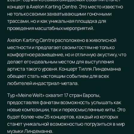
концерт в Axelon Karting Centre. Это место известно
не только своими захватывающими гоночными
трассами, но и как уникальная площадка для
проведения масштабных мероприятий.
Axelon Karting Centre расположено в живописной
местности и предлагает своим гостям не только
комфортное размещение, но и отличную акустику, что
делает его идеальным местом для выступления
артиста такого уровня. Концерт Тилля Линдеманна
обещает стать настоящим событием для всех
любителей индастриал-метала.
Тур «Meine Welt» охватит 17 стран Европы,
предоставляя фанатам возможность услышать как
новые композиции, так и переосмысленные хиты. Это
будет более чем 25 концертов, каждый из которых
станет уникальной возможностью погрузиться в мир
музыки Линдеманна.